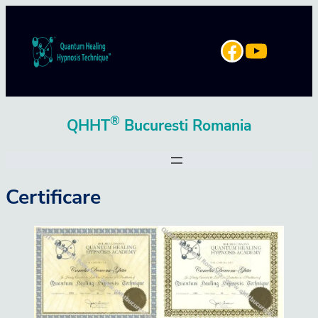
Sari
la
YouTube
Facebook
conținut
®
QHHT
Bucuresti Romania
Certificare