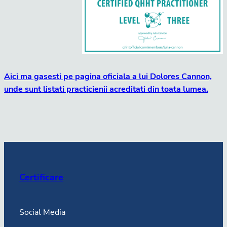
Aici ma gasesti pe pagina oficiala a lui Dolores Cannon,
unde sunt listati practicienii acreditati din toata lumea.
Certificare
Social Media