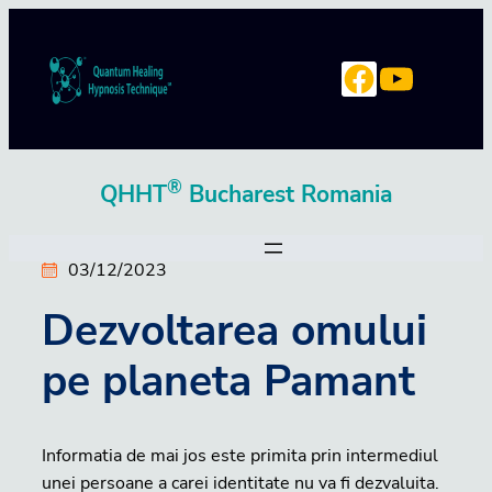
Skip
to
YouTube
Facebook
content
®
QHHT
Bucharest Romania
03/12/2023
Dezvoltarea omului
pe planeta Pamant
Informatia de mai jos este primita prin intermediul
unei persoane a carei identitate nu va fi dezvaluita.