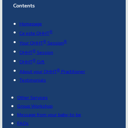
Contents
Homepage
®
Ce este QHHT
®
®
Your QHHT
Session
®
QHHT
Session
®
QHHT
Gift
®
About your QHHT
Practitioner
Testimonials
Other Services
Group Workshop
Message from your baby-to-be
FAQs