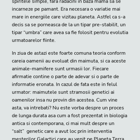
spiritele simple, fara radacini in baza mama sa se
incarneze pe pamant. Era necesara o variatie mai
mare in energiile care vizitau planeta. Astfel ca s-a
decis sa se porneasca de la un tipar pre-stabilit, un
tipar “umbra” care avea sa fie folosit pentru evolutia
urmatoarelor fiinte.
In ziua de astazi este foarte comuna teoria conform
careia oamenii au evoluat din maimuta, si ca aceste
animale-mamifere sunt urmasii lor. Fiecare
afirmatie contine o parte de adevar si o parte de
informatie eronata. In cazul de fata este in felul
urmator: maimutele sunt stramosii genetici ai
oamenilor insa nu provin din acestea. Cum vine
asta, va intrebati? Nu este vorba despre un proces
de lunga durata asa cum a fost prezentat in biologia
antica si contemporana, ci mai mult despre un
“salt” genetic care a avut loc prin interventia
mesterilor Galactici care au venit pe Planeta Terra