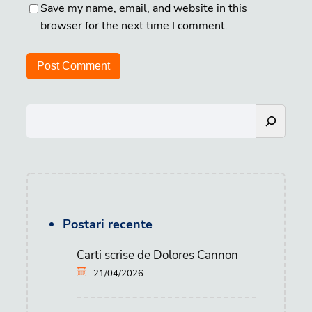
Save my name, email, and website in this
browser for the next time I comment.
S
e
a
r
c
h
Postari recente
Carti scrise de Dolores Cannon
21/04/2026