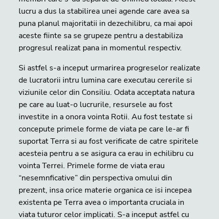
lucru a dus la stabilirea unei agende care avea sa
puna planul majoritatii in dezechilibru, ca mai apoi
aceste fiinte sa se grupeze pentru a destabiliza
progresul realizat pana in momentul respectiv.
Si astfel s-a inceput urmarirea progreselor realizate
de lucratorii intru lumina care executau cererile si
viziunile celor din Consiliu. Odata acceptata natura
pe care au luat-o lucrurile, resursele au fost
investite in a onora vointa Rotii. Au fost testate si
concepute primele forme de viata pe care le-ar fi
suportat Terra si au fost verificate de catre spiritele
acesteia pentru a se asigura ca erau in echilibru cu
vointa Terrei. Primele forme de viata erau
“nesemnficative” din perspectiva omului din
prezent, insa orice materie organica ce isi incepea
existenta pe Terra avea o importanta cruciala in
viata tuturor celor implicati. S-a inceput astfel cu