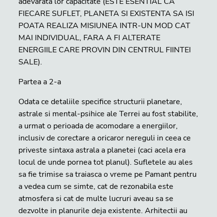
adevarata lor capacitate (ESTE ESENTIAL CA
FIECARE SUFLET, PLANETA SI EXISTENTA SA ISI
POATA REALIZA MISIUNEA INTR-UN MOD CAT
MAI INDIVIDUAL, FARA A FI ALTERATE
ENERGIILE CARE PROVIN DIN CENTRUL FIINTEI
SALE).
Partea a 2-a
Odata ce detaliile specifice structurii planetare,
astrale si mental-psihice ale Terrei au fost stabilite,
a urmat o perioada de acomodare a energiilor,
inclusiv de corectare a oricaror nereguli in ceea ce
priveste sintaxa astrala a planetei (caci acela era
locul de unde pornea tot planul). Sufletele au ales
sa fie trimise sa traiasca o vreme pe Pamant pentru
a vedea cum se simte, cat de rezonabila este
atmosfera si cat de multe lucruri aveau sa se
dezvolte in planurile deja existente. Arhitectii au