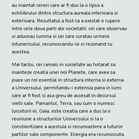
au inaintat cereri care ar fi dus la o lipsa a
echilibrului dintre structura aureala interioara si
exterioara. Rezultatul a fost ca a existat o rupere
intre cele doua parti ale societatii: cei care observau
si aduceau lumina si cei care curatau urmele
intunericului, recunoscandu-le si rezonand cu
acestea.
Mai tarziu, cei ramasi in societate au hotarat sa
inainteze creatia unei noi Planete, care avea sa
joace un rol esential in structura interna si externa
a Universului, permitandu-i extensia pana in lumi
care ar fi fost si asa greu de accesat in decursul
vietii sale. Pamantul, Terra, sau cum o numesc
locuitorii ei, Gaia, este creatia care a dus la o
reuniune a structurilor Universului si la o
constientizare a acestuia si recunoastere a tuturor
partilor sale componente. Energia era recunoscuta,