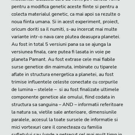
pentru a modifica genetic aceste fiinte si pentru a
colecta materialul genetic, ca mai apoi sa rezulte o
noua fiinta umana. Si in acest experiment, proiect,
oricum doriti sa il numiti, s-au incercat mai multe
variante intr-o nava care plutea deasupra planetei.
Au fost in total 5 versiuni pana sa se ajunga la
versiunea finala, care putea fi lasata in voie pe
planeta Pamant. Au fost extrase cele mai fiabile
surse genetice din maimuta, imbinate cu tiparele
aflate in structura energetica a planetei, au fost
trimise influentele celeste conectate cu corpurile
de lumina – stelele – si au fost finalizate ultimele
componente genetice ale omului, fiind codata in
structura sa sanguina – AND – informatii referitoare
la natura sa, vietile sale anterioare, dimensiunile
paralele, accesul la toate sursele de informatie si
mici vortexuri care il conecteaza cu familia
sufletului sau (unde a petrecut cel mai mult timp in