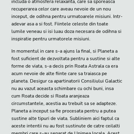
includa o atmosfera relaxanta, care sa sporeasca
recuperarea celor care aveau nevoie de un nou
inceput, de odihna pentru urmatoarele misiuni. Intr-
adevar asa a si fost. Fiintele celeste din toate
lumile veneau si isi luau doza necesara de odihna si
inspiratie pentru urmatorele misiuni.
In momentul in care s-a ajuns la final, si Planeta a
fost suficient de dezvoltata pentru a sustine si alte
forme de viata, s-a decis prin Roata Astrala ca era
acum nevoie de alte fiinte care sa traiasca pe
planeta. Desigur ca apartinatorii Consiliului Galactic
nu au vazut aceasta schimbare cu ochi buni, insa
cum Roata decide si Roata aranjeaza
circumstantele, acestia au trebuit sa se adapteze.
Planeta a inceput sa fie procesata pentru a putea
sustine alte tipuri de viata. Subliniem aici faptul ca
aceste intentii nu au fost sustinute de catre ceilalti
membri care s-au separat de Unimea locala. Acest