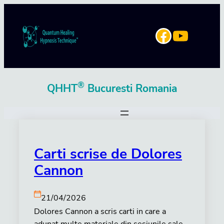
Sari
la
YouTube
Facebook
conținut
®
QHHT
Bucuresti Romania
Carti scrise de Dolores
Cannon
21/04/2026
Dolores Cannon a scris carti in care a