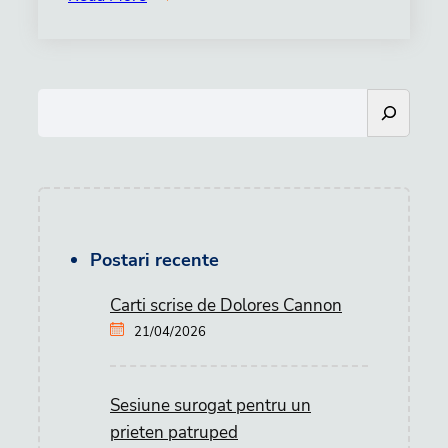
S
e
a
r
c
h
Postari recente
Carti scrise de Dolores Cannon
21/04/2026
Sesiune surogat pentru un
prieten patruped