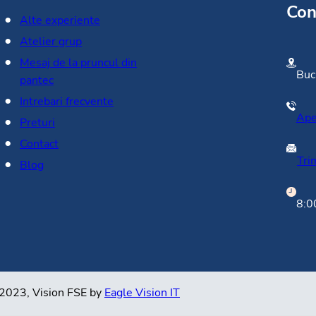
Con
Alte experiente
Atelier grup
Mesaj de la pruncul din
Bucu
pantec
Intrebari frecvente
Ape
Preturi
Contact
Tri
Blog
8:0
 2023, Vision FSE by
Eagle Vision IT