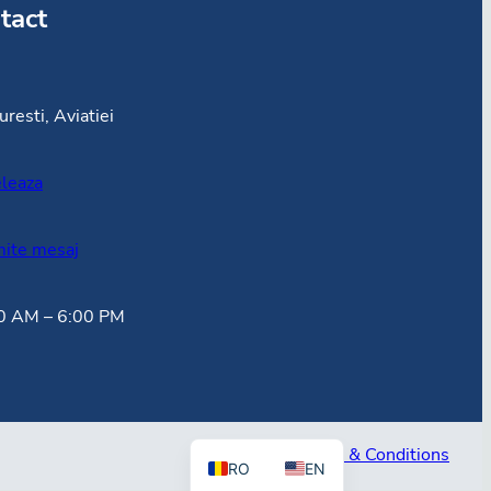
tact
resti, Aviatiei
leaza
mite mesaj
0 AM – 6:00 PM
Terms & Conditions
RO
EN