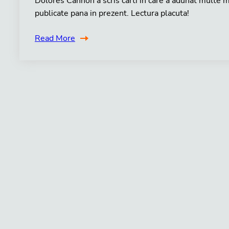
Dolores Cannon a scris carti in care a adunat multe mat
publicate pana in prezent. Lectura placuta!
Read More