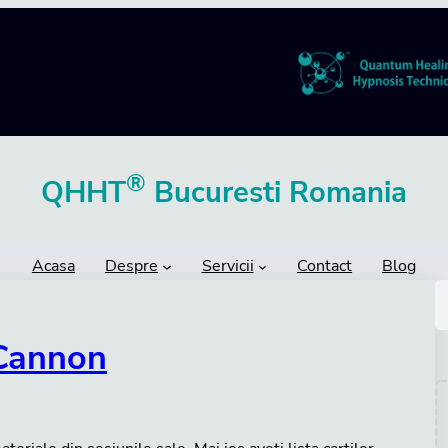
®
QHHT
Bucuresti Romania
Acasa
Despre
Servicii
Contact
Blog
S
e
a
 Cannon
r
c
h