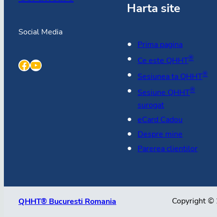
Harta site
Social Media
Prima pagina
®
Ce este QHHT
Facebook
YouTube
®
Sesiunea ta QHHT
®
Sesiune QHHT
surogat
eCard Cadou
Despre mine
Parerea clientilor
QHHT® Bucuresti Romania
Copyright ©