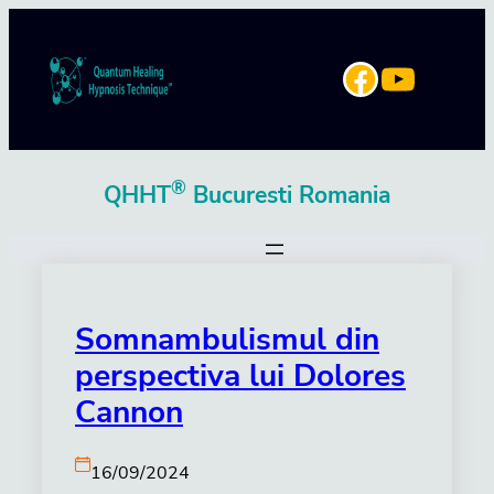
Sari
la
YouTube
Facebook
conținut
®
QHHT
Bucuresti Romania
Somnambulismul din
perspectiva lui Dolores
Cannon
16/09/2024