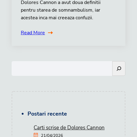
Dolores Cannon a avut doua definitii
pentru starea de somnambulism, iar
acestea inca mai creeaza confuzii.
Read More
S
e
a
r
c
h
Postari recente
Carti scrise de Dolores Cannon
21/04/2026