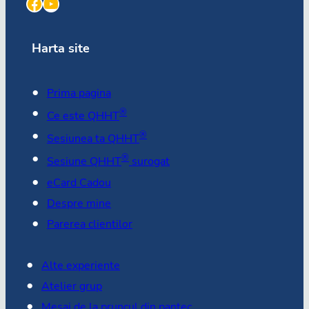
Facebook
YouTube
Harta site
Prima pagina
®
Ce este QHHT
®
Sesiunea ta QHHT
®
Sesiune QHHT
surogat
eCard Cadou
Despre mine
Parerea clientilor
Alte experiente
Atelier grup
Mesaj de la pruncul din pantec