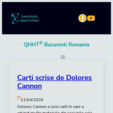
Sari
la
YouTube
Facebook
conținut
®
QHHT
Bucuresti Romania
Carti scrise de Dolores
Cannon
21/04/2026
Dolores Cannon a scris carti in care a