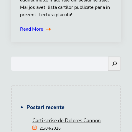
adunat multe materiale din sesiunile sale.
Mai jos aveti lista cartilor publicate pana in
prezent. Lectura placuta!
Read More
S
e
a
r
c
h
Postari recente
Carti scrise de Dolores Cannon
21/04/2026