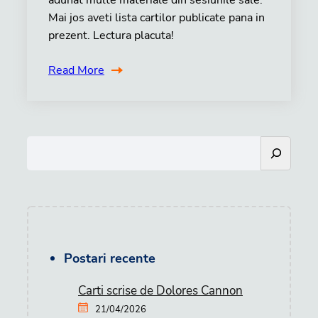
adunat multe materiale din sesiunile sale.
Mai jos aveti lista cartilor publicate pana in
prezent. Lectura placuta!
Read More
S
e
a
r
c
h
Postari recente
Carti scrise de Dolores Cannon
21/04/2026