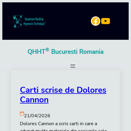
Sari
la
YouTube
Facebook
conținut
®
QHHT
Bucuresti Romania
Carti scrise de Dolores
Cannon
21/04/2026
Dolores Cannon a scris carti in care a